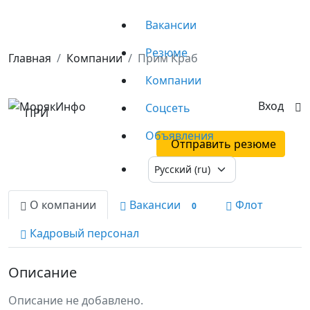
Вакансии
Резюме
Главная
Компании
Прим Краб
Компании
Прим Краб
Вход
Соцсеть
ПРИ
На сайте 3 года, 11 месяцев
0 вакансий
Объявления
Отправить резюме
О компании
Вакансии
Флот
0
Кадровый персонал
Описание
Описание не добавлено.