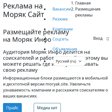
Главная
Реклама на
Вакансии
Размещение
Моряк Сайт
рекламы
Резюме
Компании
Размещайте рекламу
на Моряк Инфо
Вход
Соцсеть
Объявления
Аудитория Моряк Инфо делится на
соискателей и работодателей, поэтому вы
можете решать где и кому показывать
свою рекламу
Информационные блоки размещаются в мобильной
и десктопной версии moryak.site. Увеличьте
узнаваемость компании и расскажите соискателям о
ваших вакансиях.
Прайс
Медиа кит