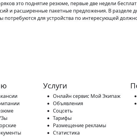
оряков это поднятие резюме, первые две недели беспла
нсий и расширенные пакетные предложения. В разделе 
ты потребуются для устройства по интересующей должно
ню
Услуги
П
акансии
Онлайн сервис Мой Экипаж
омпании
Объявления
езюме
Соцсеть
УЗы
Тарифы
орские
Размещение рекламы
окументы
Статистика