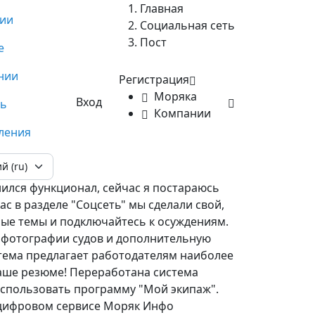
Главная
сии
Социальная сеть
Пост
е
нии
Регистрация
Моряка
Вход
ть
Компании
ления
ился функционал, сейчас я постараюсь
с в разделе "Соцсеть" мы сделали свой,
сные темы и подключайтесь к осуждениям.
 фотографии судов и дополнительную
тема предлагает работодателям наиболее
Ваше резюме! Переработана система
использовать программу "Мой экипаж".
 цифровом сервисе Моряк Инфо