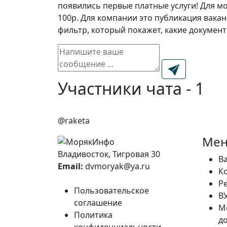
появились первые платные услуги! Для м
100р. Для компании это публикация вака
фильтр, который покажет, какие докумен
Участники чата - 1
@raketa
Ме
Владивосток, Тигровая 30
В
Email:
dvmoryak@ya.ru
К
Р
Пользовательское
В
соглашение
М
Политика
д
конфиденциальности